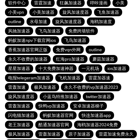
软件中心
雷霆加速
狂飙加速器
哔咔漫画
小美
小美vpn
小美加速器
旋风加速度器
飞鱼加速器
outline
水母加速
旋风加速度器
海鸥加速度
风驰加速器
飞鸟加速器
免费跨墙软件
蚂蚁加速npv下载官网ios
飞鸟加速器
香蕉加速器官网正版
免费vqn外网
outline
永久不收费的加速器
红海pro加速器
蘑菇加速器
星星加速器
十大免费加速神器
一元机场
ios加速器
电报telegeram加速器
飞机加速器
雷霆加器速
雷轰加速
极风加速器
永久不收费的vp加速器2023
旋风加速度器
小蓝鸟特推加速器
twitter加速器
雷轰加速器
快鸭vp加速器
安卓加速器梯子
闪电猫加速器
蚂蚁加速器官网
快连加速器app
老王加速器
酷通加速器官网
海鸥加速器2024免费
极风加速器
雷轰加速器
原子加速器
雷霆加速免费永久